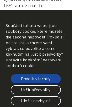
těžší a mrzí nás to.
Proč je nutná elektronická
registrace a počty
Součástí tohoto webu jsou
pochodníků na trasách jsou
soubory cookie, které můžete
omezené?
dle zákona nepovolit. Pokud si
nejste jisti a chcete sami
K elektronické registraci
vybrat, co povolíte a co ne,
jsme přešli z důvodu
kliknutím na „určit předvolby“
hygienických omezení vlády,
upravíte konkrétní nastavení
nicméně její aplikace nám
souborů cookie.
zjednodušuje práci a
dovoluje lépe rozvrhnout
Povolit všechny
naše síly mezi trasy. Omezeni
Nezbytně nutné cookies
sice jsou, ale kapacity tras
Určit předvolby
jsou nasazené tak, aby jsme
Tyto soubory cookie jsou
Uložit nezbytné
je zvládli na startu odbavit a
nezbytné, abyste se mohli