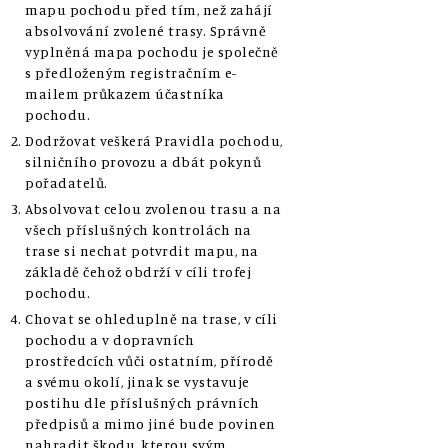
mapu pochodu před tím, než zahájí
absolvování zvolené trasy. Správně
vyplněná mapa pochodu je společně
s předloženým registračním e-
mailem průkazem účastníka
pochodu.
Dodržovat veškerá Pravidla pochodu,
silničního provozu a dbát pokynů
pořadatelů.
Absolvovat celou zvolenou trasu a na
všech příslušných kontrolách na
trase si nechat potvrdit mapu, na
základě čehož obdrží v cíli trofej
pochodu.
Chovat se ohleduplně na trase, v cíli
pochodu a v dopravních
prostředcích vůči ostatním, přírodě
a svému okolí, jinak se vystavuje
postihu dle příslušných právních
předpisů a mimo jiné bude povinen
nahradit škodu, kterou svým