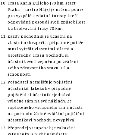
Trasa Karla Kulleho (70 km, start
Praha – metro Háje) je určena pouze
pro vyspělé a zdatné turisty, kteří
odpovědně posoudí svoji způsobilost
k absolvování trasy 70 km.
Každý pochodník se účastní na
vlastní nebezpečí a případné potíže
musí vyřešit vlastními silami a
prostředky. Trasu pochodu si
účastník zvolí zejména po zvážení
svého zdravotního stavu, sil a
schopností.
Pořadatel nezajišťuje pojištění
účastníků! Jakékoliv případné
pojištění si účastník sjednává
výlučně sám na své náklady. Ze
zaplaceného vstupného ani z účasti
na pochodu žádné zvláštní pojištění
účastníkovi pochodu nevyplývá.
Přeprodej vstupenek je zakazán!
Vstupenky u nichž nemůžete