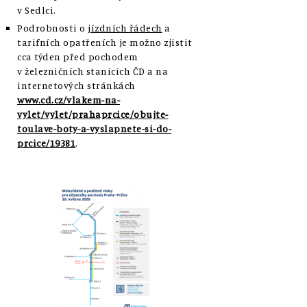
v Sedlci.
Podrobnosti o
jízdních řádech
a
tarifních opatřeních
je možno zjistit
cca týden před pochodem
v železničních stanicích ČD a na
internetových stránkách
www.cd.cz/vlakem-na-
vylet/vylet/prahaprcice/obujte-
toulave-boty-a-vyslapnete-si-do-
prcice/19381
.