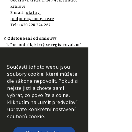
Králové
E-mail:
platby-
podpora@comgate.cz
Tel: +420 228 224 267
Odstoupení od smlouvy
Pochodník, který se registroval, má
právo od registrace odstoupit
pouze v případě omylem duplicitní
registrace.
Součástí tohoto webu jsou
Lhůta pro odstoupení od smlouvy
soubory cookie, které můžete
činí 12 hodin.
dle zákona nepovolit. Pokud si
Jiné důvody odstoupení pořadatel
nejste jisti a chcete sami
nepřipouští.
vybrat, co povolíte a co ne,
Pro dodržení lhůty pro odstoupení
kliknutím na „určit předvolby“
od smlouvy musí pochodník
upravíte konkrétní nastavení
odeslat prohlášení o odstoupení ve
souborů cookie.
lhůtě pro odstoupení od smlouvy
na e-mailovou adresu
reklamace@praha-prcice.cz
.