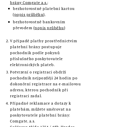
brány Comgate a.s.
:
bezhotovostně platební kartou
(
popis průběhu
),
bezhotovostně bankovním
převodem (
popis průběhu
)
V případě platby prostřednictvím
platební brány postupuje
pochodník podle pokynů
příslušného poskytovatele
elektronických plateb.
Potvrzení o registraci obdrží
pochodník nejpozději 24 hodin po
dokončení registrace na e-mailovou
adresu, kterou pochodník při
registraci zadal.
Případné reklamace a dotazy k
platebám, můžete směrovat na
poskytovatele platební brány:
Comgate, a.s.
Gočárova třída 1754 / 48b, Hradec