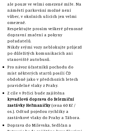
ale pouze ve velmi omezené míře. Na
náměstí parkování možné není
vůbec, v okolních ulicích jen velmi
omezeně.
Respektujte prosím veškeré přenosné
dopravní značení a pokyny
pořadatelů.
Nikdy svými vozy neblokujte průjezd
po důležitých komunikacích ani
stanoviště autobusů.
Pro návoz účastníků pochodu do
míst některých startů
posílí ČD
obdobně jako v předchozích letech
pravidelné vlaky z Prahy.
Z cíle v Prčici bude zajištěna
kyvadlová doprava do železniční
zastávky Heřmaničky
(cena 60 Kč /
os.). Odtud pojedou rychlíky a
zastávkové vlaky do Prahy a Tábora.
Doprava do Milevska, Sedlčan a