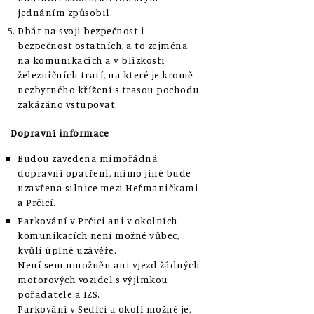
jednáním způsobil.
Dbát na svoji bezpečnost i
bezpečnost ostatních, a to zejména
na komunikacích a v blízkosti
železničních tratí, na které je kromě
nezbytného křížení s trasou pochodu
zakázáno vstupovat.
Dopravní informace
Budou zavedena mimořádná
dopravní opatření, mimo jiné bude
uzavřena silnice mezi Heřmaničkami
a Prčicí.
Parkování v Prčici ani v okolních
komunikacích není možné vůbec,
kvůli úplné uzávěře.
Není sem umožněn ani vjezd žádných
motorových vozidel s výjimkou
pořadatele a IZS.
Parkování v Sedlci a okolí možné je,