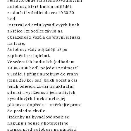
Petrovic bude zajištěna kyvadlovými
autobusy, které budou odjíždět
z náměstí v Sedlci do cca 19.30-20
hod.
Interval odjezdu kyvadlových linek
z Prčice i ze Sedlce závisí na
obsazenosti vozů a dopravní situaci
na trase.
Autobusy vždy odjíždějí až po
zaplnění cestujícími.
Ve večerních hodinách (odhadem
19:30-20:30 hod), pojedou z náměstí
v Sedlci i přímé autobusy do Prahy
(cena 230 Kč / os.). Jejich počet a čas
jejich odjezdu závisí na aktuální
situaci a vytíženosti jednotlivých
kyvadlových linek a nelze jej
plánovat dopředu – nečekejte proto
do poslední chvíle.
Jízdenky na kyvadlové spoje se
nakupují pouze v hotovosti ve
stánku před autobusy na náměstí