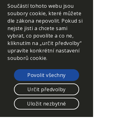
Součástí tohoto webu jsou
soubory cookie, které můžete
dle zákona nepovolit. Pokud si
nejste jisti a chcete sami
vybrat, co povolíte a co ne,
kliknutím na „určit předvolby“
upravíte konkrétní nastavení
souborů cookie.
Povolit všechny
Nezbytně nutné cookies
Určit předvolby
Tyto soubory cookie jsou
Uložit nezbytné
nezbytné, abyste se mohli
pohybovat po webových
stránkách a využívat jejich
funkce. Bez těchto cookies by
webové stránky nefungovali,