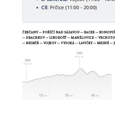
Cíl:
Prčice (11:00 - 20:00)
ČERČANY
– POŘÍČÍ NAD SÁZAVOU
– RACEK
–
KONOPI
– DRACHKOV
– LIBOHOŠŤ
– MANĚLOVICE
– VRCHOTO
–
BEZMÍŘ
– VOJKOV
– VYSOKÁ
– LAVIČKY
– MEZNÉ
– 