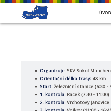
ÚVOD
Organizuje:
SKV Sokol München
Orientační délka trasy:
48 km
Start:
železniční stanice (6:30 - 
1. kontrola:
Racek (7:30 - 11:00)
2. kontrola:
Vrchotovy Janovice (
3. kontrola:
Vojkov (11:00 - 16:4