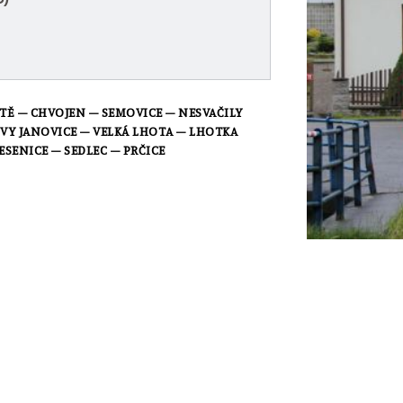
ŠTĚ
– CHVOJEN
–
SEMOVICE
– NESVAČILY
VY JANOVICE
– VELKÁ LHOTA
– LHOTKA
JESENICE
–
SEDLEC
–
PRČICE